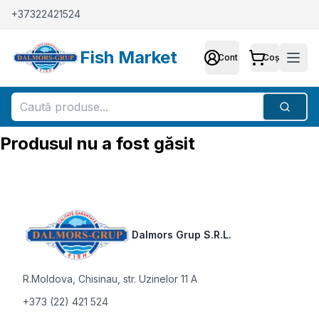
+37322421524
Fish Market
Cont
Coș
Cont
Meni
Căutar
Produsul nu a fost găsit
Footer
Dalmors Grup S.R.L.
R.Moldova
,
Chisinau, str. Uzinelor 11 A
+373 (22) 421 524