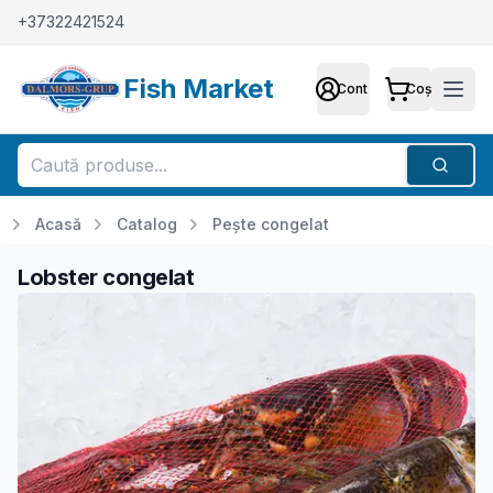
+37322421524
Fish Market
Cont
Coș
Cont
Meni
Căutar
Acasă
Catalog
Pește congelat
Lobster congelat