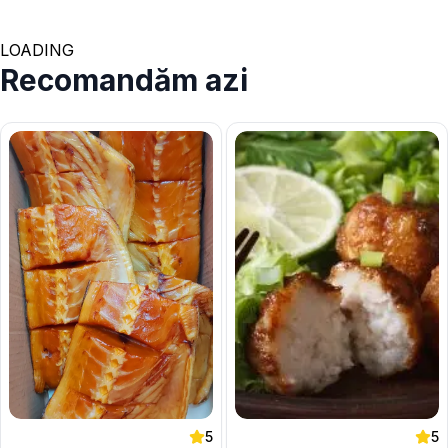
LOADING
Recomandăm azi
5
5