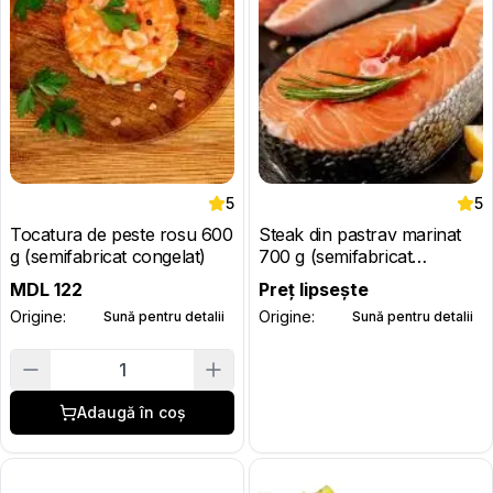
5
5
Tocatura de peste rosu 600
Steak din pastrav marinat
g (semifabricat congelat)
700 g (semifabricat
congelat)
MDL
122
Preț lipsește
Origine:
Origine:
Sună pentru detalii
Sună pentru detalii
1
Adaugă în coș