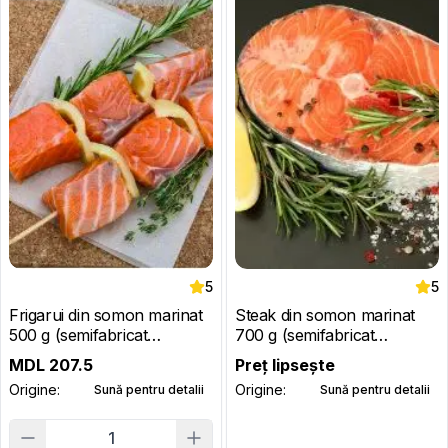
5
5
Frigarui din somon marinat
Steak din somon marinat
500 g (semifabricat
700 g (semifabricat
congelat)
congelat)
MDL
207.5
Preț lipsește
Origine:
Origine:
Sună pentru detalii
Sună pentru detalii
1