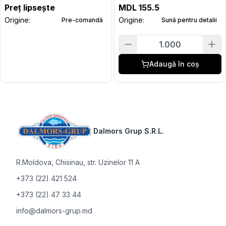
Preț lipsește
MDL
155.5
Origine:
Origine:
Pre-comandă
Sună pentru detalii
1.000
Adaugă în coș
Footer
Dalmors Grup S.R.L.
R.Moldova
,
Chisinau, str. Uzinelor 11 A
+373 (22) 421 524
+373 (22) 47 33 44
info@dalmors-grup.md