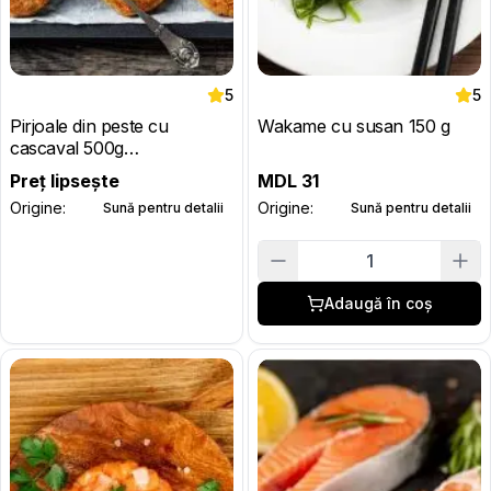
5
5
Pirjoale din peste cu
Wakame cu susan 150 g
cascaval 500g
(semifabricate congelate)
Preț lipsește
MDL
31
Origine:
Origine:
Sună pentru detalii
Sună pentru detalii
1
Adaugă în coș