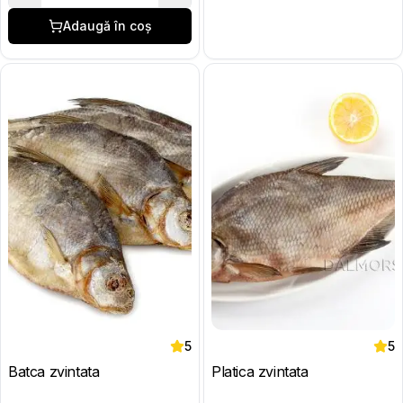
Adaugă în coș
5
5
Batca zvintata
Platica zvintata