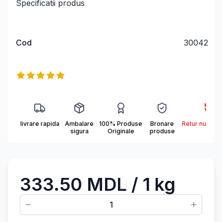
Specificatii produs
Cod
30042
Информация о продукте
Reviews
5
out of 5 stars
livrare rapida
Ambalare
100% Produse
Bronare
Retur nu se a
sigura
Originale
produse
333.50 MDL
/ 1 kg
1