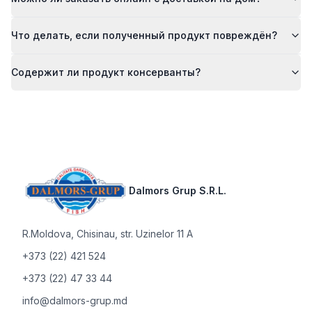
Что делать, если полученный продукт повреждён?
Содержит ли продукт консерванты?
Footer
Dalmors Grup S.R.L.
R.Moldova
,
Chisinau, str. Uzinelor 11 A
+373 (22) 421 524
+373 (22) 47 33 44
info@dalmors-grup.md