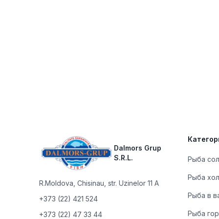
Footer
Категор
Dalmors Grup
S.R.L.
Рыба со
Рыба хо
R.Moldova
,
Chisinau, str. Uzinelor 11 A
Рыба в в
+373 (22) 421 524
Рыба гор
+373 (22) 47 33 44