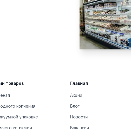
ии товаров
Главная
леная
Акции
лодного копчения
Блог
акуумной упаковке
Новости
ячего копчения
Вакансии