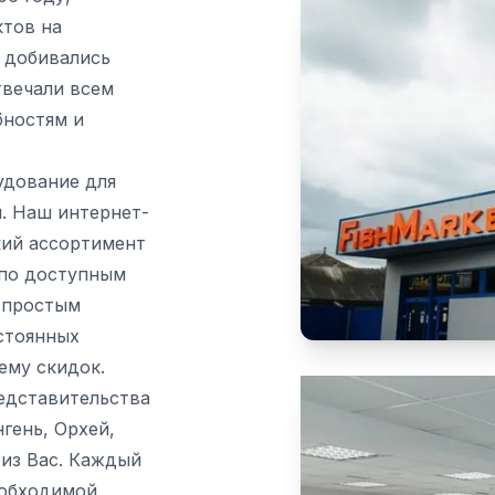
ктов на
 добивались
твечали всем
бностям и
удование для
. Наш интернет-
кий ассортимент
 по доступным
и простым
стоянных
ему скидок.
едставительства
гень, Орхей,
 из Вас. Каждый
еобходимой