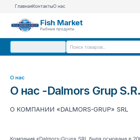
Главная
Контакты
О нас
Fish Market
Рыбные продукты
Каталог товаров
О нас
О нас
-
Dalmors Grup S.R.
О КОМПАНИИ «DALMORS-GRUP» SRL
Компания «Dalmors-Grup» SRL была основана в 20