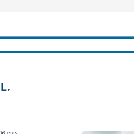
L.
06 году,