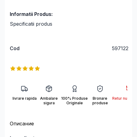
Informatii Produs:
Specificatii produs
Cod
597122
Информация о продукте
Reviews
5
out of 5 stars
livrare rapida
Ambalare
100% Produse
Bronare
Retur nu se a
sigura
Originale
produse
Описание