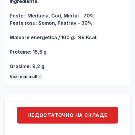
Descriere
Ingrediente:
Peste: Merluciu, Cod, Mintai – 70%
Peste rosu: Somon, Pastrav – 30%
​Мaloare energetică / 100 g.​: 99 Kcal.
Proteine: 15,5 g.
Grasime: 9,2 g.
Vezi mai mult
НЕДОСТАТОЧНО НА СКЛАДЕ