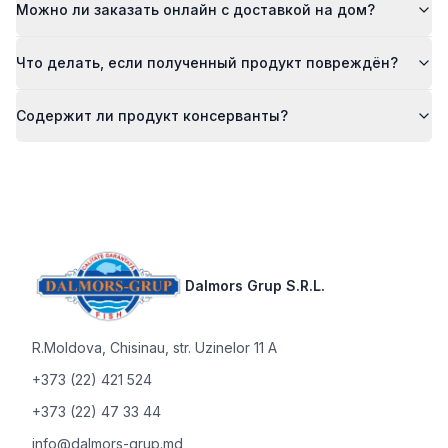
Можно ли заказать онлайн с доставкой на дом?
Что делать, если полученный продукт повреждён?
Содержит ли продукт консерванты?
Footer
Dalmors Grup S.R.L.
R.Moldova
,
Chisinau, str. Uzinelor 11 A
+373 (22) 421 524
+373 (22) 47 33 44
info@dalmors-grup.md