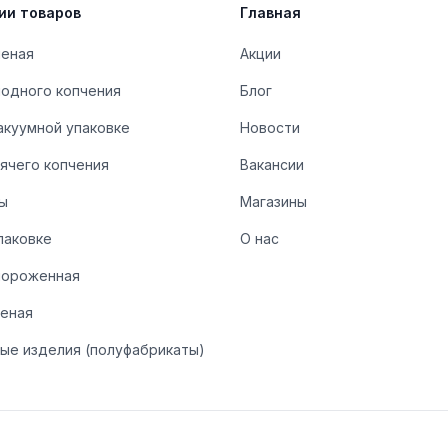
ии товаров
Главная
леная
Акции
лодного копчения
Блог
акуумной упаковке
Новости
ячего копчения
Вакансии
ы
Магазины
паковке
О нас
мороженная
леная
ые изделия (полуфабрикаты)