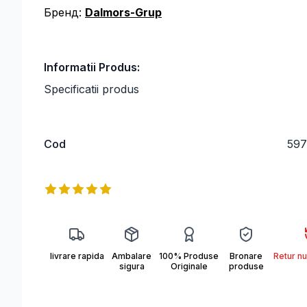
Бренд:
Dalmors-Grup
Informatii Produs:
Specificatii produs
Cod
597
F0BC2.JFIF
Информация о продукте
Reviews
5
out of 5 stars
livrare rapida
Ambalare
100% Produse
Bronare
Retur nu
sigura
Originale
produse