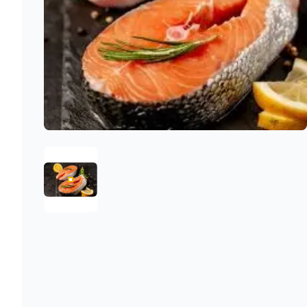
1757081396775-579E678500142547CD67861BFFB