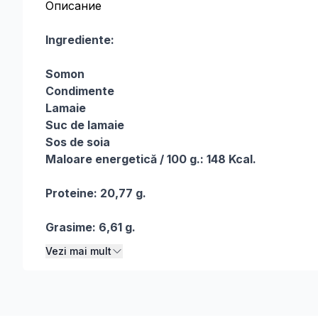
Описание
Descriere
Ingrediente:
Somon
Condimente
Lamaie
Suc de lamaie
Sos de soia
​Мaloare energetică / 100 g.​: 148 Kcal.
Proteine: 20,77 g.
Grasime: 6,61 g.
Vezi mai mult