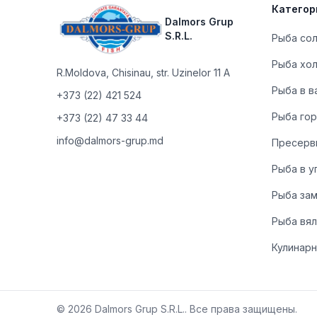
Категор
Dalmors Grup
S.R.L.
Рыба со
Рыба хо
R.Moldova
,
Chisinau, str. Uzinelor 11 A
Рыба в в
+373 (22) 421 524
Рыба гор
+373 (22) 47 33 44
info@dalmors-grup.md
Пресерв
Рыба в у
Рыба за
Рыба вя
Кулинарн
©
2026
Dalmors Grup S.R.L.
.
Все права защищены.