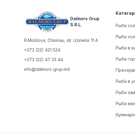
Категор
Dalmors Grup
S.R.L.
Рыба со
Рыба хо
R.Moldova
,
Chisinau, str. Uzinelor 11 A
Рыба в в
+373 (22) 421 524
Рыба гор
+373 (22) 47 33 44
info@dalmors-grup.md
Пресерв
Рыба в у
Рыба за
Рыба вя
Кулинарн