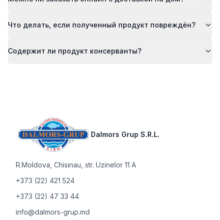
Что делать, если полученный продукт повреждён?
Содержит ли продукт консерванты?
Footer
Dalmors Grup S.R.L.
R.Moldova
,
Chisinau, str. Uzinelor 11 A
+373 (22) 421 524
+373 (22) 47 33 44
info@dalmors-grup.md