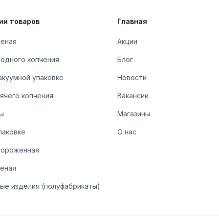
ии товаров
Главная
леная
Акции
лодного копчения
Блог
акуумной упаковке
Новости
ячего копчения
Вакансии
ы
Магазины
паковке
О нас
мороженная
леная
ые изделия (полуфабрикаты)