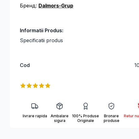
Бренд:
Dalmors-Grup
Informatii Produs:
Specificatii produs
Cod
1
04194C3.JPG
Информация о продукте
Reviews
5
out of 5 stars
livrare rapida
Ambalare
100% Produse
Bronare
Retur nu
sigura
Originale
produse