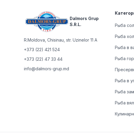
Категор
Dalmors Grup
S.R.L.
Рыба со
Рыба хо
R.Moldova
,
Chisinau, str. Uzinelor 11 A
Рыба в в
+373 (22) 421 524
Рыба гор
+373 (22) 47 33 44
info@dalmors-grup.md
Пресерв
Рыба в у
Рыба за
Рыба вя
Кулинарн