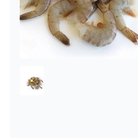
1757074533339-B0DB6AD92F390BC3C20EEB041