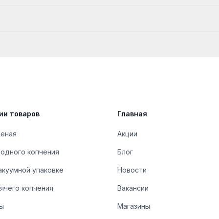
ии товаров
Главная
леная
Акции
лодного копчения
Блог
акуумной упаковке
Новости
ячего копчения
Вакансии
ы
Магазины