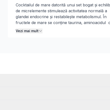
Descriere
Cocktailul de mare datorită unui set bogat și echili
de micrelemente stimulează activitatea normală a
glandei endocrine și restabilește metabolismul. În
fructele de mare se conține taurina, aminoacidul 
reglează tensiunea arterială și nivelul zahărului în 
Vezi mai mult