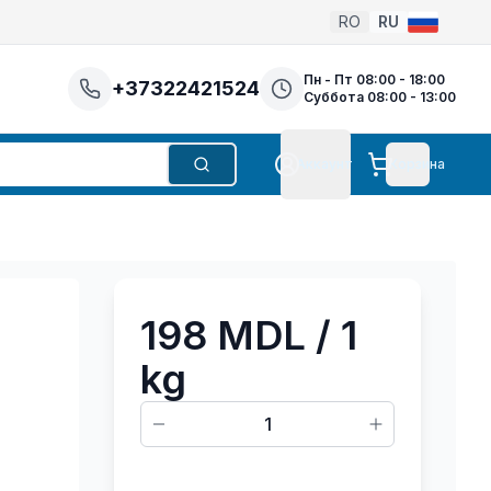
RO
RU
Пн - Пт 08:00 - 18:00
+37322421524
Суббота 08:00 - 13:00
Аккаунт
Корзина
Поиск
Аккаунт
198 MDL
/ 1
kg
1