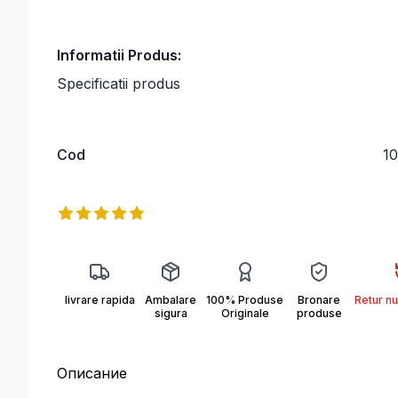
Informatii Produs:
Specificatii produs
Cod
1
Информация о продукте
Reviews
5
out of 5 stars
4DC66.JFIF
livrare rapida
Ambalare
100% Produse
Bronare
Retur nu
sigura
Originale
produse
Описание