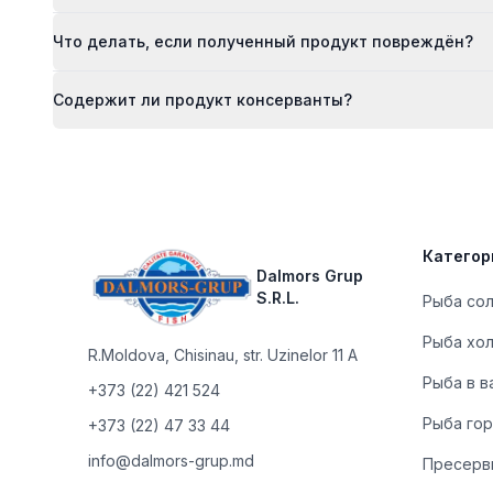
Что делать, если полученный продукт повреждён?
Содержит ли продукт консерванты?
Footer
Категор
Dalmors Grup
S.R.L.
Рыба со
Рыба хо
R.Moldova
,
Chisinau, str. Uzinelor 11 A
Рыба в в
+373 (22) 421 524
Рыба гор
+373 (22) 47 33 44
info@dalmors-grup.md
Пресерв