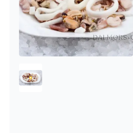
1757071804858-739351E6D241555C969B05E0211