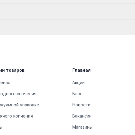
ии товаров
Главная
леная
Акции
лодного копчения
Блог
акуумной упаковке
Новости
ячего копчения
Вакансии
ы
Магазины