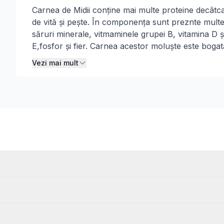
Descriere
Carnea de Midii conține mai multe proteine decâtc
de vită și pește. În componența sunt preznte mult
săruri minerale, vitmaminele grupei B, vitamina D ș
E,fosfor și fier. Carnea acestor moluște este bogat
acizi grași poli-nesaturați. În plus, datorită
Vezi mai mult
numărului mare de zinc unii experți cred midiile su
analog natural al afrodiziacilor. Carnea de midii
îmbunătățește metabolismul și întărește sistemul
imunitar.