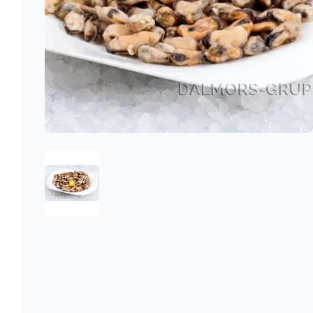
1757071480841-AB5E046D90F483400A2F69B9F0