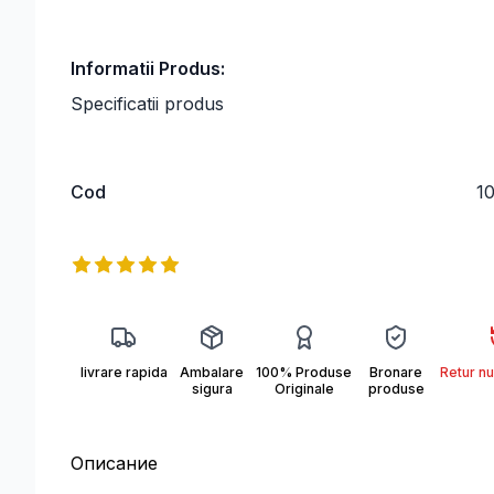
Informatii Produs:
Specificatii produs
Cod
1
Информация о продукте
Reviews
5
out of 5 stars
31B026.JFIF
livrare rapida
Ambalare
100% Produse
Bronare
Retur nu
sigura
Originale
produse
Описание