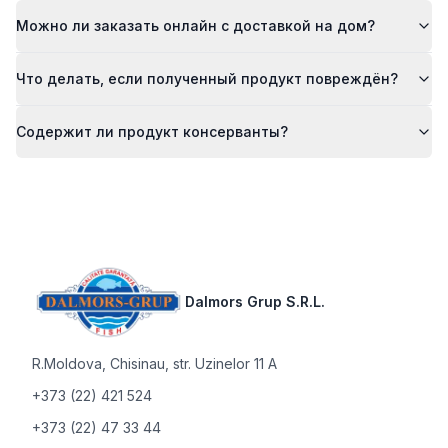
Можно ли заказать онлайн с доставкой на дом?
Что делать, если полученный продукт повреждён?
Содержит ли продукт консерванты?
Footer
Dalmors Grup S.R.L.
R.Moldova
,
Chisinau, str. Uzinelor 11 A
+373 (22) 421 524
+373 (22) 47 33 44