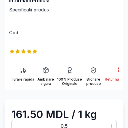
Informatii Produs:
Specificatii produs
Cod
Информация о продукте
Reviews
5
out of 5 stars
livrare rapida
Ambalare
100% Produse
Bronare
Retur nu se a
sigura
Originale
produse
161.50 MDL
/ 1 kg
0.5