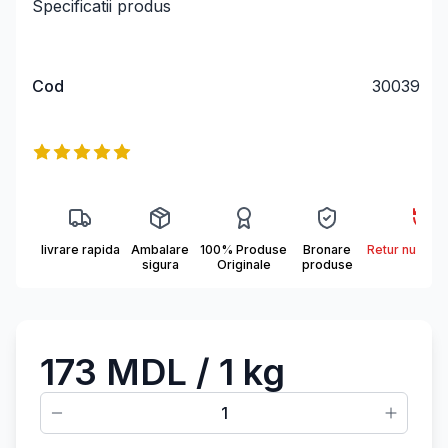
Specificatii produs
Cod
30039
Информация о продукте
Reviews
5
out of 5 stars
livrare rapida
Ambalare
100% Produse
Bronare
Retur nu se a
sigura
Originale
produse
173 MDL
/ 1 kg
1