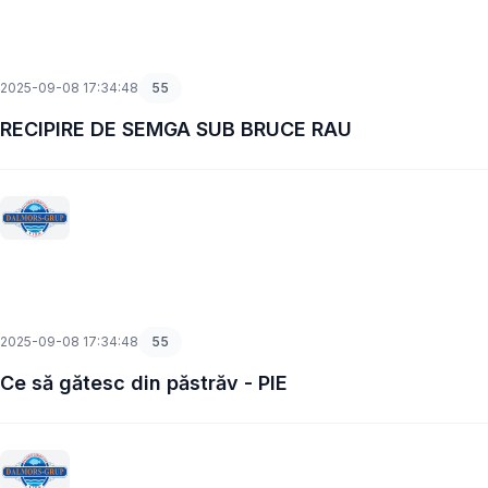
2025-09-08 17:34:48
55
RECIPIRE DE SEMGA SUB BRUCE RAU
2025-09-08 17:34:48
55
Ce să gătesc din păstrăv - PIE