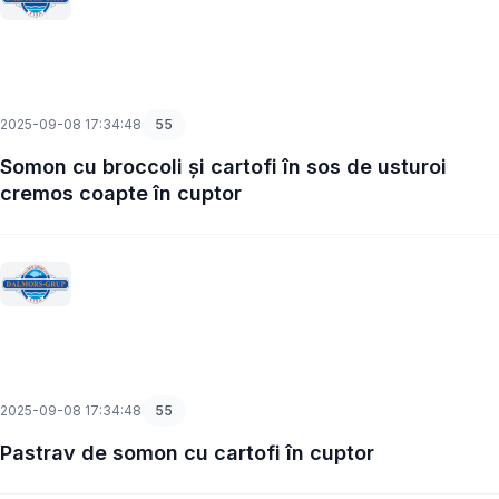
2025-09-08 17:34:48
55
Somon cu broccoli și cartofi în sos de usturoi
cremos coapte în cuptor
2025-09-08 17:34:48
55
Pastrav de somon cu cartofi în cuptor