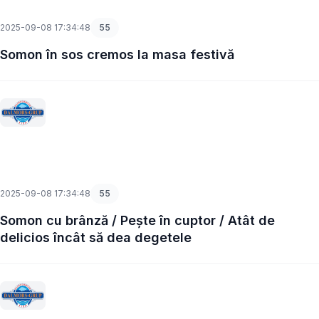
2025-09-08 17:34:48
55
Somon în sos cremos la masa festivă
2025-09-08 17:34:48
55
Somon cu brânză / Pește în cuptor / Atât de
delicios încât să dea degetele