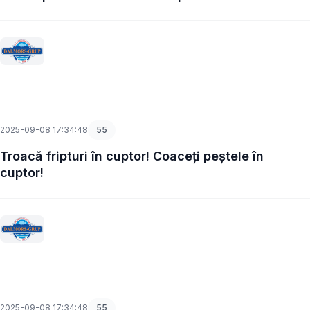
2025-09-08 17:34:48
55
Troacă fripturi în cuptor! Coaceți peștele în
cuptor!
2025-09-08 17:34:48
55