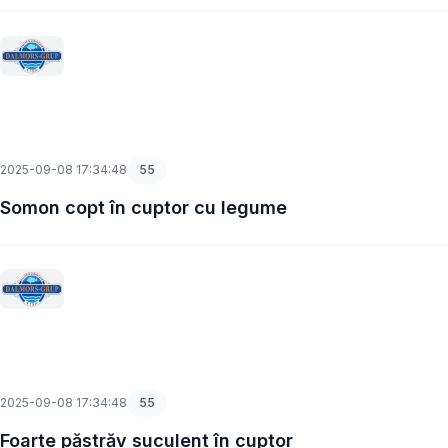
2025-09-08 17:34:48
55
Somon copt în cuptor cu legume
2025-09-08 17:34:48
55
Foarte păstrăv suculent în cuptor