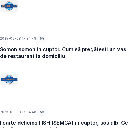
2025-09-08 17:34:48
55
Somon somon în cuptor. Cum să pregătești un vas
de restaurant la domiciliu
2025-09-08 17:34:48
55
Foarte delicios FISH (SEMGA) în cuptor, sos alb. Ce