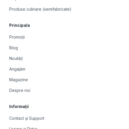
Produse culinare (semifabricate)
Principala
Promoții
Blog
Noutăți
Angajăm
Magazine
Despre noi
Informații
Contact și Support
Livrare și Retur