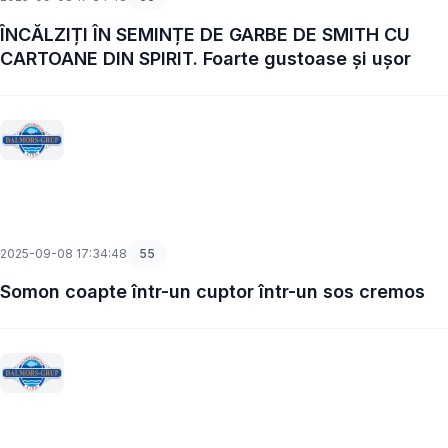
ÎNCĂLZIȚI ÎN SEMINȚE DE GARBE DE SMITH CU
CARTOANE DIN SPIRIT. Foarte gustoase și ușor
2025-09-08 17:34:48
55
Somon coapte într-un cuptor într-un sos cremos