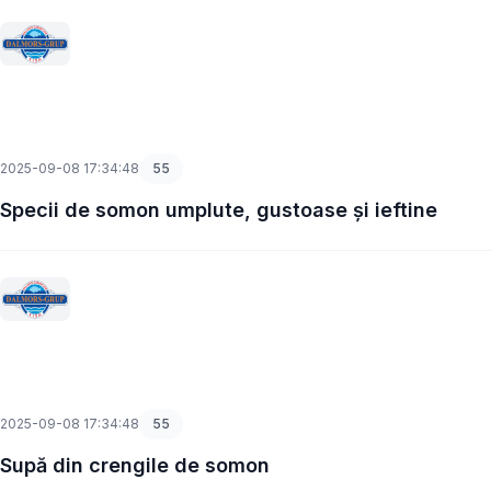
2025-09-08 17:34:48
55
Specii de somon umplute, gustoase și ieftine
2025-09-08 17:34:48
55
Supă din crengile de somon