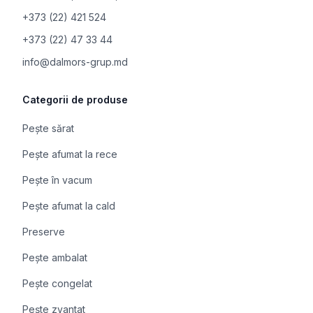
+373 (22) 421 524
+373 (22) 47 33 44
info@dalmors-grup.md
Categorii de produse
Pește sărat
Pește afumat la rece
Pește în vacum
Pește afumat la cald
Preserve
Pește ambalat
Pește congelat
Pește zvantat