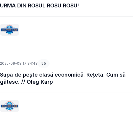
URMA DIN ROSUL ROSU ROSU!
2025-09-08 17:34:48
55
Supa de pește clasă economică. Rețeta. Cum să
gătesc. // Oleg Karp