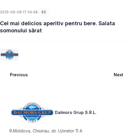
2025-09-08 17:34:48
55
Cel mai delicios aperitiv pentru bere. Salata
somonului sărat
Previous
Next
Footer
Dalmors Grup S.R.L.
R.Moldova
,
Chisinau, str. Uzinelor 11 A