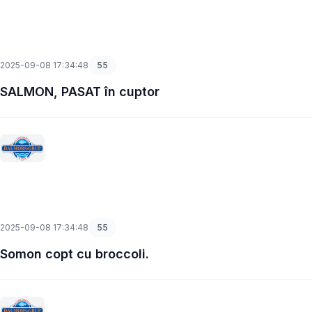
2025-09-08 17:34:48
55
SALMON, PASAT în cuptor
2025-09-08 17:34:48
55
Somon copt cu broccoli.