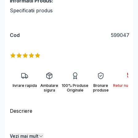
Informatii Produs:
Specificatii produs
Cod
599047
Informații produs
Reviews
5
out of 5 stars
livrare rapida
Ambalare
100% Produse
Bronare
Retur nu se a
sigura
Originale
produse
Descriere
Descriere
Vezi mai mult