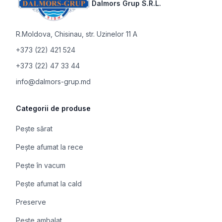
Dalmors Grup S.R.L.
R.Moldova
,
Chisinau, str. Uzinelor 11 A
+373 (22) 421 524
+373 (22) 47 33 44
info@dalmors-grup.md
Categorii de produse
Pește sărat
Pește afumat la rece
Pește în vacum
Pește afumat la cald
Preserve
Pește ambalat