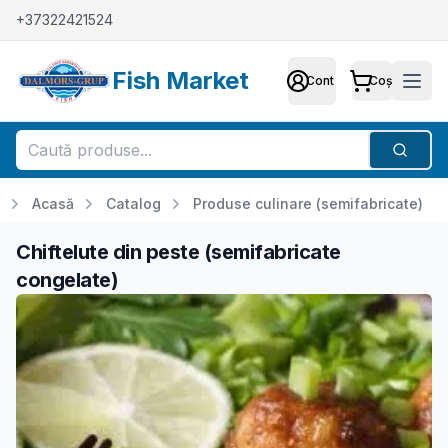
+37322421524
Fish Market
Cont
Coș
Cont
Meni
Căutar
Acasă
Catalog
Produse culinare (semifabricate)
Chiftelute din peste (semifabricate
congelate)