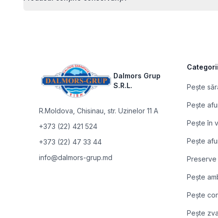
Footer
Categori
Dalmors Grup
S.R.L.
Pește săr
Pește afu
R.Moldova
,
Chisinau, str. Uzinelor 11 A
Pește în
+373 (22) 421 524
Pește afu
+373 (22) 47 33 44
info@dalmors-grup.md
Preserve
Pește am
Pește co
Pește zva