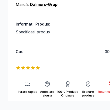
Marcă:
Dalmors-Grup
Informatii Produs:
Specificatii produs
Cod
30
A6E9E46.JPG
Informații produs
Reviews
5
out of 5 stars
livrare rapida
Ambalare
100% Produse
Bronare
Retur nu
sigura
Originale
produse