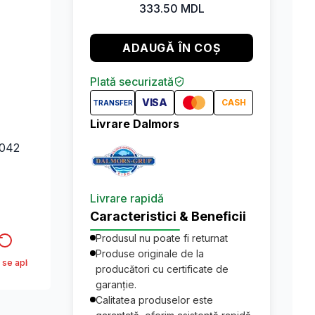
333.50
MDL
ADAUGĂ ÎN COȘ
Plată securizată
VISA
CASH
TRANSFER
Livrare Dalmors
042
Livrare rapidă
Caracteristici & Beneficii
Produsul nu poate fi returnat
Produse originale de la
 se aplica*
producători cu certificate de
garanție.
Calitatea produselor este