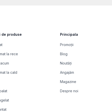
i de produse
Principala
at
Promoții
mat la rece
Blog
 vacum
Noutăți
mat la cald
Angajăm
Magazine
balat
Despre noi
ngelat
ntat