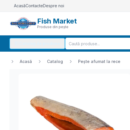
Acasă
Contacte
Despre noi
Fish Market
Produse din pește
Catalog de produse
Acasă
Catalog
Pește afumat la rece