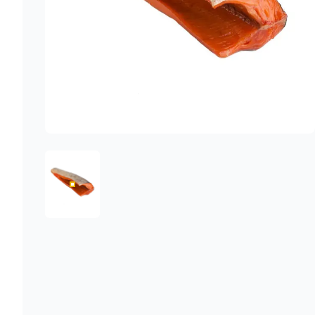
1757018252739-2A6A4AD997C672A4EA3729969