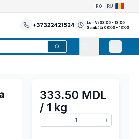
RO
RU
Lu - Vi 08:00 - 18:00
+37322421524
Sâmbătă 08:00 - 13:00
Cont
Coș
Căutare
Cont
333.50 MDL
a
/ 1 kg
1