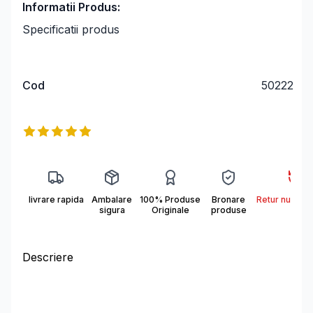
Informatii Produs:
Specificatii produs
Cod
50222
Informații produs
Reviews
5
out of 5 stars
livrare rapida
Ambalare
100% Produse
Bronare
Retur nu se a
sigura
Originale
produse
Descriere
Descriere