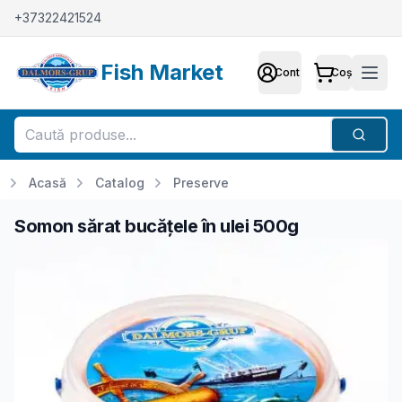
+37322421524
Fish Market
Cont
Coș
Cont
Meni
Căutar
Acasă
Catalog
Preserve
Somon sărat bucățele în ulei 500g