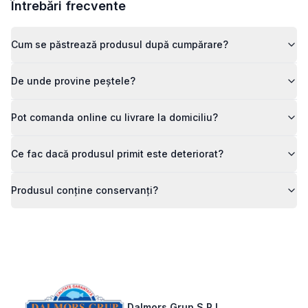
Întrebări frecvente
Cum se păstrează produsul după cumpărare?
De unde provine peștele?
Pot comanda online cu livrare la domiciliu?
Ce fac dacă produsul primit este deteriorat?
Produsul conține conservanți?
Footer
Dalmors Grup S.R.L.