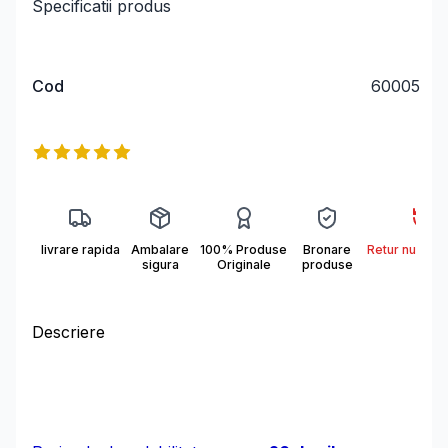
Specificatii produs
Cod
60005
Informații produs
Reviews
5
out of 5 stars
livrare rapida
Ambalare
100% Produse
Bronare
Retur nu se a
sigura
Originale
produse
Descriere
Descriere