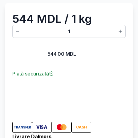
544 MDL
/ 1 kg
1
544.00
MDL
Plată securizată
VISA
CASH
TRANSFER
Livrare Dalmors