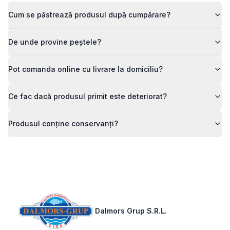
Cum se păstrează produsul după cumpărare?
De unde provine peștele?
Pot comanda online cu livrare la domiciliu?
Ce fac dacă produsul primit este deteriorat?
Produsul conține conservanți?
Footer
Dalmors Grup S.R.L.