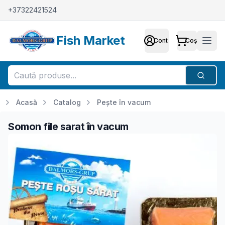
+37322421524
Fish Market
Cont
Coș
Cont
Meni
Căutar
Acasă
Catalog
Pește în vacum
Somon file sarat în vacum