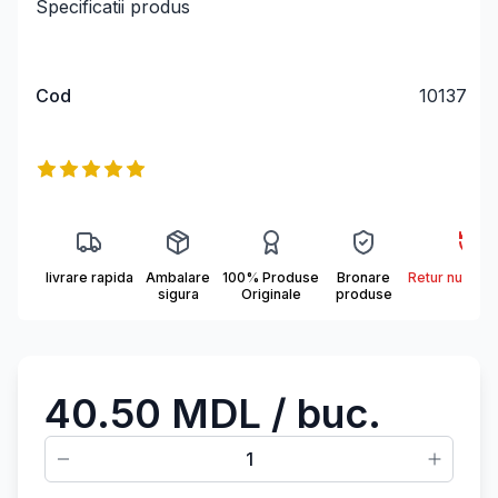
Specificatii produs
Cod
10137
Informații produs
Reviews
5
out of 5 stars
livrare rapida
Ambalare
100% Produse
Bronare
Retur nu se a
sigura
Originale
produse
40.50 MDL
/ buc.
1