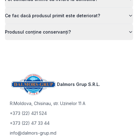
Ce fac dacă produsul primit este deteriorat?
Produsul conține conservanți?
Footer
Dalmors Grup S.R.L.
R.Moldova
,
Chisinau, str. Uzinelor 11 A
+373 (22) 421 524
+373 (22) 47 33 44
info@dalmors-grup.md