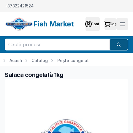
+37322421524
Fish Market
Cont
Coș
Cont
Meni
Căutar
Acasă
Catalog
Pește congelat
Salaca congelată 1kg