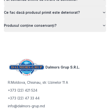
Ce fac dacă produsul primit este deteriorat?
Produsul conține conservanți?
Footer
Dalmors Grup S.R.L.
R.Moldova
,
Chisinau, str. Uzinelor 11 A
+373 (22) 421 524
+373 (22) 47 33 44
info@dalmors-grup.md