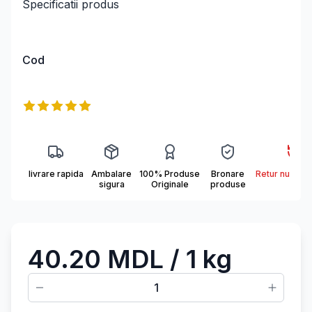
Specificatii produs
Cod
Informații produs
Reviews
5
out of 5 stars
livrare rapida
Ambalare
100% Produse
Bronare
Retur nu se a
sigura
Originale
produse
40.20 MDL
/ 1 kg
1