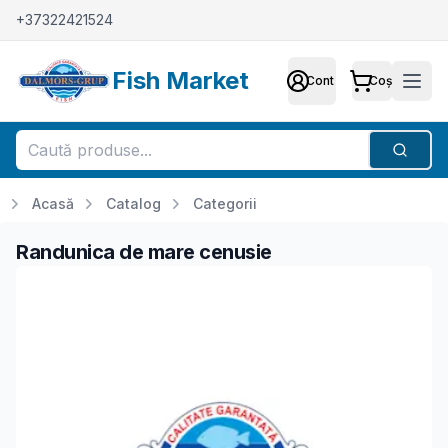
+37322421524
Fish Market
Cont
Coș
Cont
Meni
Căutar
Acasă
Catalog
Categorii
Randunica de mare cenusie