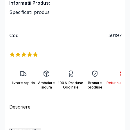
Informatii Produs:
Specificatii produs
Cod
50197
Informații produs
Reviews
5
out of 5 stars
livrare rapida
Ambalare
100% Produse
Bronare
Retur nu se a
sigura
Originale
produse
Descriere
Descriere