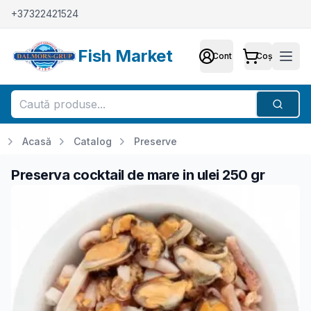
+37322421524
Fish Market
Cont
Coș
Cont
Meni
Căutar
Acasă
Catalog
Preserve
Preserva cocktail de mare in ulei 250 gr