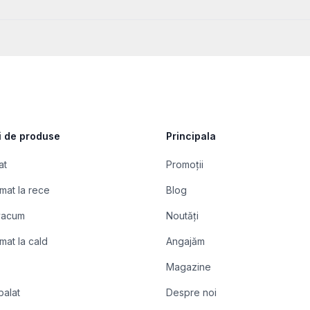
i de produse
Principala
at
Promoții
mat la rece
Blog
 vacum
Noutăți
mat la cald
Angajăm
Magazine
balat
Despre noi