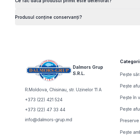
Ce fac dacă produsul primit este deteriorat?
Produsul conține conservanți?
Footer
Categori
Dalmors Grup
S.R.L.
Pește săr
Pește afu
R.Moldova
,
Chisinau, str. Uzinelor 11 A
Pește în
+373 (22) 421 524
Pește afu
+373 (22) 47 33 44
info@dalmors-grup.md
Preserve
Pește am