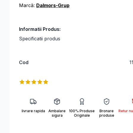
Marcă:
Dalmors-Grup
Informatii Produs:
Specificatii produs
Cod
1
372098.JPG
Informații produs
Reviews
5
out of 5 stars
livrare rapida
Ambalare
100% Produse
Bronare
Retur nu
sigura
Originale
produse