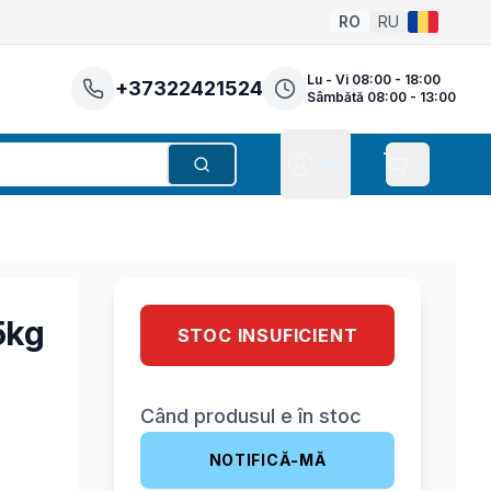
RO
RU
Lu - Vi 08:00 - 18:00
+37322421524
Sâmbătă 08:00 - 13:00
Cont
Coș
Căutare
Cont
5kg
STOC INSUFICIENT
Când produsul e în stoc
NOTIFICĂ-MĂ