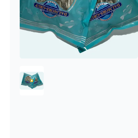
1757070239755-F82152CA19D9DF347B37F1FC0D