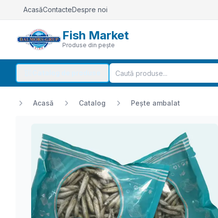
Acasă
Contacte
Despre noi
Fish Market
Produse din pește
Catalog de produse
Acasă
Catalog
Pește ambalat