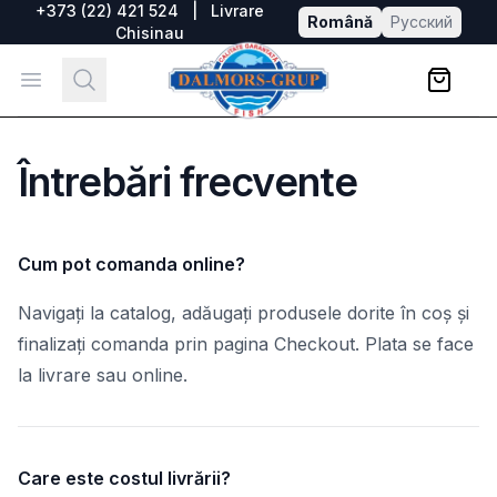
+373 (22) 421 524
|
Livrare
Română
Русский
Chisinau
DALMORS GRUP
Open menu
Search
Întrebări frecvente
Cum pot comanda online?
Navigați la catalog, adăugați produsele dorite în coș și
finalizați comanda prin pagina Checkout. Plata se face
la livrare sau online.
Care este costul livrării?