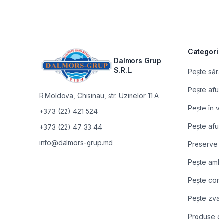
Footer
Categori
Dalmors Grup
S.R.L.
Pește săr
Pește afu
R.Moldova
,
Chisinau, str. Uzinelor 11 A
Pește în
+373 (22) 421 524
Pește afu
+373 (22) 47 33 44
info@dalmors-grup.md
Preserve
Pește am
Pește co
Pește zva
Produse c