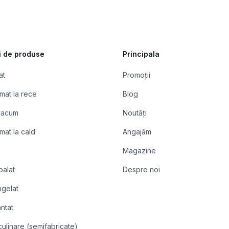
i de produse
Principala
at
Promoții
mat la rece
Blog
 vacum
Noutăți
mat la cald
Angajăm
Magazine
balat
Despre noi
ngelat
ntat
ulinare (semifabricate)