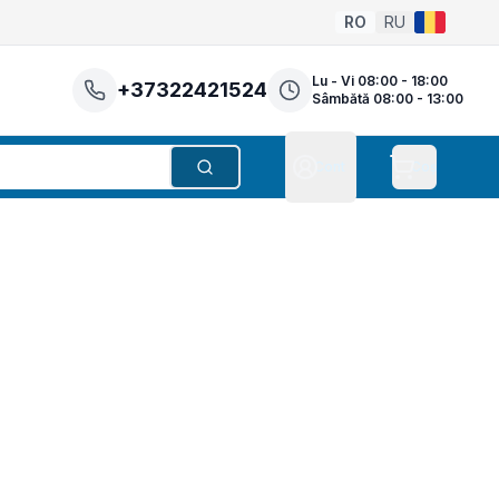
RO
RU
Lu - Vi 08:00 - 18:00
+37322421524
Sâmbătă 08:00 - 13:00
Cont
Coș
Căutare
Cont