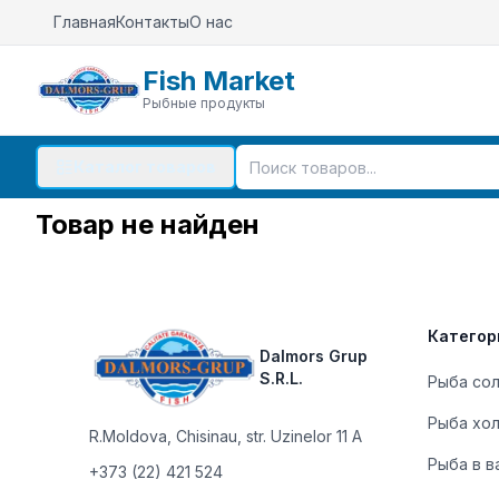
Главная
Контакты
О нас
Fish Market
Рыбные продукты
Каталог товаров
Товар не найден
Footer
Категор
Dalmors Grup
S.R.L.
Рыба со
Рыба хо
R.Moldova
,
Chisinau, str. Uzinelor 11 A
Рыба в в
+373 (22) 421 524