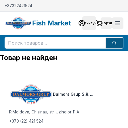
+37322421524
Fish Market
Аккаунт
Корзина
Аккаунт
Мен
Поиск
Товар не найден
Footer
Dalmors Grup S.R.L.
R.Moldova
,
Chisinau, str. Uzinelor 11 A
+373 (22) 421 524